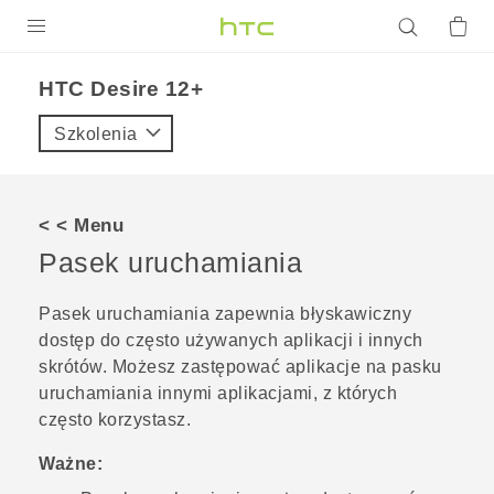
PRODUKTY
HTC Desire 12+‎
VIVE
Szkolenia
G REIGNS
SMARTFONY
< < Menu
AKCESORIA
Pasek uruchamiania
VIVERSE
Pasek uruchamiania zapewnia błyskawiczny
dostęp do często używanych aplikacji i innych
POMOC TECHNICZNA
skrótów. Możesz zastępować aplikacje na pasku
Urządzenia i akcesoria HTC
Zaloguj się
uruchamiania innymi aplikacjami, z których
często korzystasz.
Ważne: