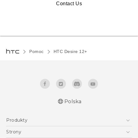
Contact Us
Pomoc
HTC Desire 12+‎
Polska
Produkty
Polish - Skrócony przewodnik
Smartfony
Polish - Podręczniki użytkownika
Strony