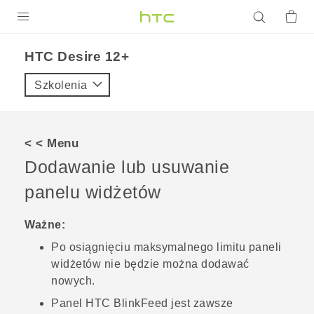
PRODUKTY
HTC Desire 12+‎
VIVE
Szkolenia
G REIGNS
SMARTFONY
< < Menu
AKCESORIA
Dodawanie lub usuwanie
VIVERSE
panelu widżetów
POMOC TECHNICZNA
Ważne:
Po osiągnięciu maksymalnego limitu paneli
Urządzenia i akcesoria HTC
Zaloguj się
widżetów nie będzie można dodawać
nowych.
Panel
HTC BlinkFeed
jest zawsze