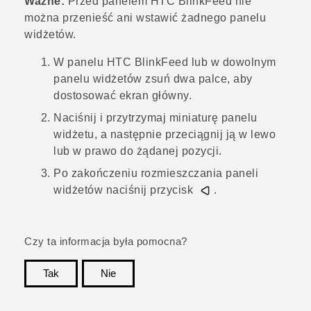
Ważne:
Przed panelem
HTC BlinkFeed
nie
można przenieść ani wstawić żadnego panelu
widżetów.
W panelu
HTC BlinkFeed
lub w dowolnym
panelu widżetów zsuń dwa palce, aby
dostosować
ekran główny
.
Naciśnij i przytrzymaj miniaturę panelu
widżetu, a następnie przeciągnij ją w lewo
lub w prawo do żądanej pozycji.
Po zakończeniu rozmieszczania paneli
widżetów naciśnij przycisk
.
Czy ta informacja była pomocna?
Tak
Nie
Dziękujemy!