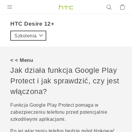
PRODUKTY
HTC Desire 12+‎
VIVE
Szkolenia
G REIGNS
SMARTFONY
< < Menu
AKCESORIA
Jak działa funkcja
Google Play
VIVERSE
Protect
i jak sprawdzić, czy jest
włączona?
POMOC TECHNICZNA
Urządzenia i akcesoria HTC
Zaloguj się
Funkcja
Google Play Protect
pomaga w
zabezpieczeniu telefonu przed potencjalnie
szkodliwymi aplikacjami.
Po jej włączeniu telefon będzie mógł blokować