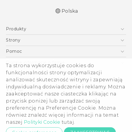
Polska
Produkty
Polish - Skrócony przewodnik
Smartfony
Polish - Podręczniki użytkownika
Strony
Polish - Wytyczne dotyczące bezpieczeństwa i
5G
HTC Vive
Pomoc
wytyczne wymagane przez prawo
VIVE
HTC Dev
Pomoc
Quick start guide
Ogólne informacje o firmie
Ta strona wykorzystuje cookies do
Akcesoria
User manual
Pomoc E-commerce
ESG
funkcjonalności strony optymalizacji
English - Safety and regulatory guide
analizować skuteczność witryny i zapewniają
Informacje o firmie
indywidualną doświadczenie i reklamy. Można
Dla inwestorów (angielski)
zaakceptować nasze ciasteczka klikając na
Cookie Preferences
przycisk poniżej lub zarządzać swoją
© 2011-2026 HTC Corporation
preferencję na Preferencje Cookie. Można
Kariera
Warunki prawne
również znaleźć więcej informacji na temat
Security and Privacy Whitepaper
naszej
Polityki Cookie
tutaj.
Kontakt ds. prywatności:
Global-Privacy@htc.com