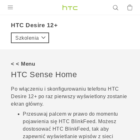
PRODUKTY
HTC Desire 12+‎
VIVE
Szkolenia
G REIGNS
SMARTFONY
< < Menu
AKCESORIA
HTC Sense
Home
VIVERSE
Po włączeniu i skonfigurowaniu telefonu
HTC
Desire 12+
po raz pierwszy wyświetlony zostanie
POMOC TECHNICZNA
ekran główny
.
Urządzenia i akcesoria HTC
Zaloguj się
Przesuwaj palcem w prawo do momentu
pojawienia się
HTC BlinkFeed
. Możesz
dostosować
HTC BlinkFeed
, tak aby
zapewnić wyświetlanie wpisów z sieci