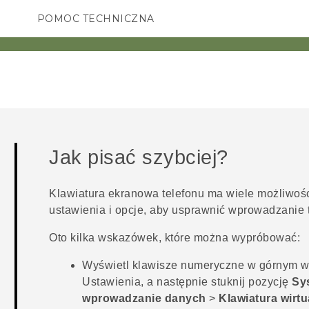
POMOC TECHNICZNA
Urządzenia i akcesoria HTC
SMARTFONY
AKCESORIA
Jak pisać szybciej?
Klawiatura ekranowa telefonu ma wiele możliwoś
ustawienia i opcje, aby usprawnić wprowadzanie t
Oto kilka wskazówek, które można wypróbować:
Wyświetl klawisze numeryczne w górnym wi
Ustawienia, a następnie stuknij pozycję
Sy
wprowadzanie danych
>
Klawiatura wirtu