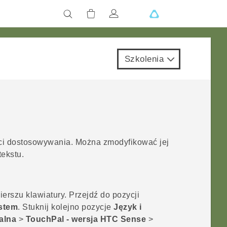
Szkolenia
ci dostosowywania. Można zmodyfikować jej
ekstu.
erszu klawiatury.
Przejdź do pozycji
stem
. Stuknij kolejno pozycje
Język i
alna
>
TouchPal - wersja HTC Sense
>