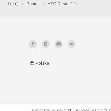
Pomoc
HTC Desire 12+‎
Polska
Ta strona wykorzystuje cookies do fu