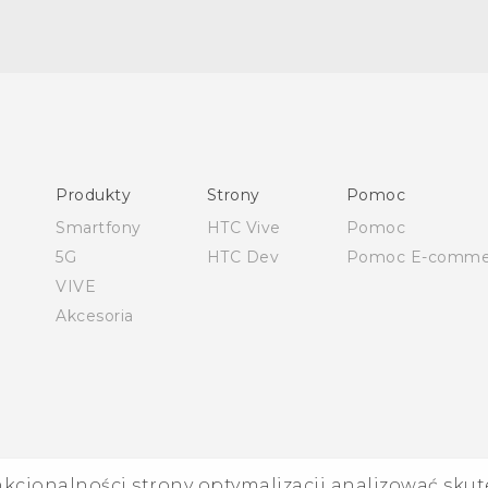
Polish - Skrócony przewodnik
Polish - Podręczniki użytkownika
Polish - Wytyczne dotyczące bezpieczeństwa i wytyczne
wymagane przez prawo
Produkty
Strony
Pomoc
Quick start guide
Smartfony
HTC Vive
Pomoc
User manual
5G
HTC Dev
Pomoc E-comme
English - Safety and regulatory guide
VIVE
Akcesoria
nkcjonalności strony optymalizacji analizować skut