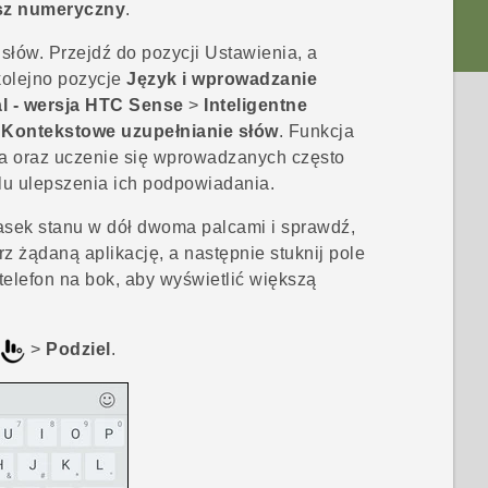
sz numeryczny
.
słów.
Przejdź do pozycji Ustawienia, a
 kolejno pozycje
Język i wprowadzanie
l - wersja HTC Sense
>
Inteligentne
ę
Kontekstowe uzupełnianie słów
. Funkcja
a oraz uczenie się wprowadzanych często
lu ulepszenia ich podpowiadania.
sek stanu w dół dwoma palcami i sprawdź,
rz żądaną aplikację, a następnie stuknij pole
telefon na bok, aby wyświetlić większą
>
Podziel
.