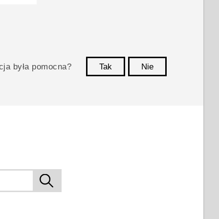
acja była pomocna?
Tak
Nie
Dziękujemy!