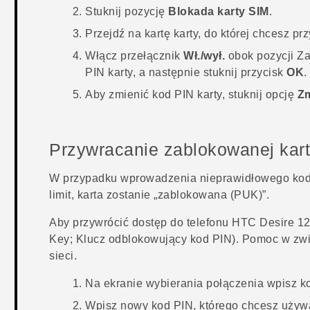
Stuknij pozycję
Blokada karty SIM
.
Przejdź na kartę karty, do której chcesz p
Włącz przełącznik
Wł./wył.
obok pozycji
Za
PIN karty, a następnie stuknij przycisk
OK
.
Aby zmienić kod PIN karty, stuknij opcję
Zm
Przywracanie zablokowanej kar
W przypadku wprowadzenia nieprawidłowego kodu 
limit, karta zostanie „zablokowana (PUK)”.
Aby przywrócić dostęp do telefonu
HTC Desire 1
Key; Klucz odblokowujący kod PIN). Pomoc w zwi
sieci.
Na ekranie wybierania połączenia wpisz k
Wpisz nowy kod PIN, którego chcesz używa