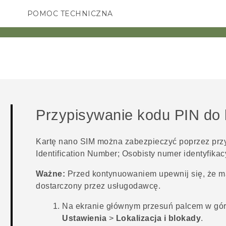
POMOC TECHNICZNA
Urządzenia i akcesoria HTC
SMARTFONY
AKCESORIA
Przypisywanie kodu PIN do 
Kartę
nano SIM
można zabezpieczyć poprzez przyp
Identification Number; Osobisty numer identyfikac
Ważne:
Przed kontynuowaniem upewnij się, że m
dostarczony przez usługodawcę.
Na
ekranie głównym
przesuń palcem w górę
Ustawienia
>
Lokalizacja i blokady
.