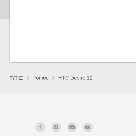
Dlaczego nie mogę odtworzyć
plików muzycznych WMA w
aplikacji Muzyka Google Play?
Czy możliwe jest wyświetlanie
prognozy pogody na ekranie
blokady również przy
wyłączonej funkcji GPS?
Pomoc
HTC Desire 12+‎
Dlaczego na ikonach aplikacji
nie widać już liczników
nieprzeczytanych pozycji,
takich jak nieprzeczytane
wiadomości lub
powiadomienia?