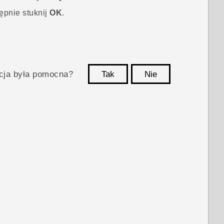
pnie stuknij
OK
.
acja była pomocna?
Tak
Nie
Dziękujemy!