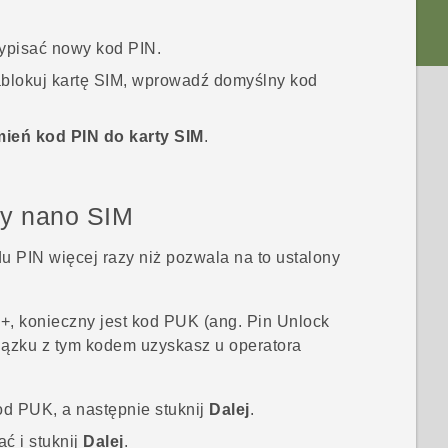
rzypisać nowy kod PIN.
blokuj kartę SIM
, wprowadź domyślny kod
ień kod PIN do karty SIM
.
ty
nano SIM
PIN więcej razy niż pozwala na to ustalony
2+
, konieczny jest kod PUK (ang. Pin Unlock
ązku z tym kodem uzyskasz u operatora
od PUK, a następnie stuknij
Dalej
.
ć i stuknij
Dalej
.