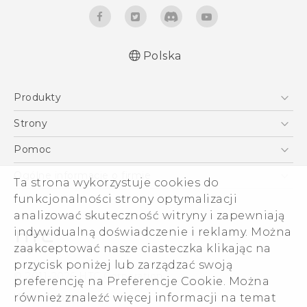
Polska
Produkty
Polish - Skrócony przewodnik
Smartfony
Polish - Podręczniki użytkownika
Strony
Polish - Wytyczne dotyczące bezpieczeństwa i
5G
HTC Vive
Pomoc
wytyczne wymagane przez prawo
VIVE
HTC Dev
Pomoc
Quick start guide
Ogólne informacje o firmie
Ta strona wykorzystuje cookies do
Akcesoria
User manual
Pomoc E-commerce
funkcjonalności strony optymalizacji
ESG
English - Safety and regulatory guide
analizować skuteczność witryny i zapewniają
Informacje o firmie
indywidualną doświadczenie i reklamy. Można
Dla inwestorów (angielski)
zaakceptować nasze ciasteczka klikając na
Cookie Preferences
przycisk poniżej lub zarządzać swoją
© 2011-2026 HTC Corporation
preferencję na Preferencje Cookie. Można
Kariera
również znaleźć więcej informacji na temat
Warunki prawne
Security and Privacy Whitepaper