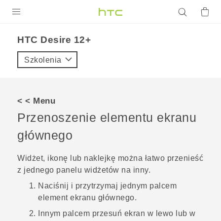
PRODUKTY
HTC Desire 12+‎
VIVE
Szkolenia
G REIGNS
SMARTFONY
< < Menu
AKCESORIA
Przenoszenie elementu ekranu
VIVERSE
głównego
POMOC TECHNICZNA
Widżet, ikonę lub naklejkę można łatwo przenieść
z jednego panelu widżetów na inny.
Urządzenia i akcesoria HTC
Zaloguj się
Naciśnij i przytrzymaj jednym palcem
element ekranu głównego.
Innym palcem przesuń ekran w lewo lub w