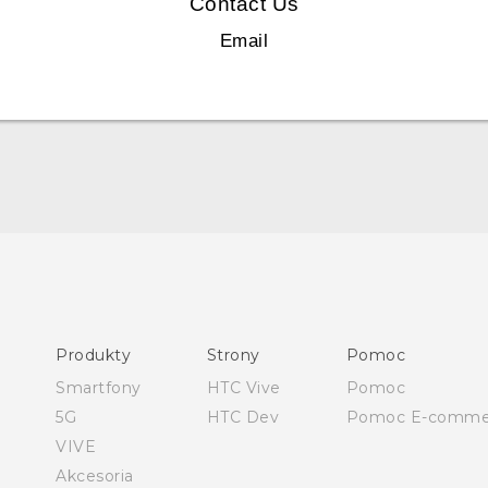
Contact Us
Email
Polish - Skrócony przewodnik
Polish - Podręczniki użytkownika
Polish - Wytyczne dotyczące bezpieczeństwa i wytyczne
wymagane przez prawo
Produkty
Strony
Pomoc
Quick start guide
Smartfony
HTC Vive
Pomoc
User manual
5G
HTC Dev
Pomoc E-comme
English - Safety and regulatory guide
VIVE
Akcesoria