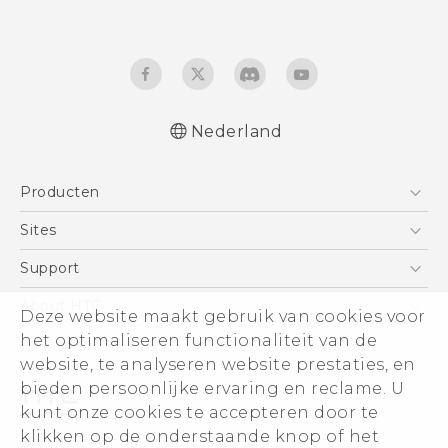
Nederland
Nederlands - Quick start guide
Producten
Nederlands - Gebruikershandleiding
Nederlands - Gids voor veiligheid en
Telefoons
Sites
wettelijke voorschriften
5G
HTC Vive
Support
Quick start guide
Vive
User manual
HTC Dev
Support
About HTC
Deze website maakt gebruik van cookies voor
Accessoires
Safety and regulatory guide
Aan de slag
Support voor eCommerce
het optimaliseren functionaliteit van de
ESG
website, te analyseren website prestaties, en
Informatie over het bedrijf
bieden persoonlijke ervaring en reclame. U
Voor beleggers (engels)
kunt onze cookies te accepteren door te
Cookie Preferences
klikken op de onderstaande knop of het