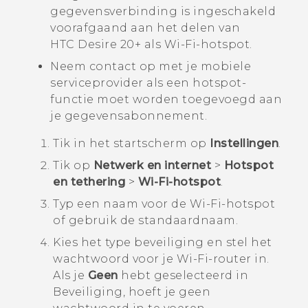
gegevensverbinding is ingeschakeld
voorafgaand aan het delen van
HTC Desire 20‍+
als
Wi‍-Fi
-hotspot.
Neem contact op met je mobiele
serviceprovider als een hotspot-
functie moet worden toegevoegd aan
je gegevensabonnement.
Tik in het
startscherm
op
Instellingen
.
Tik op
Netwerk en internet
>
Hotspot
en tethering
>
Wi-Fi-hotspot
.
Typ een naam voor de
Wi‍-Fi
-hotspot
of gebruik de standaardnaam.
Kies het type beveiliging en stel het
wachtwoord voor je
Wi‍-Fi
-router in.
Als je
Geen
hebt geselecteerd in
Beveiliging
, hoeft je geen