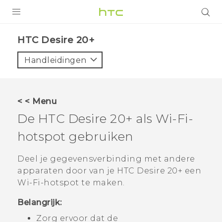
PRODUCTEN
HTC Desire 20+‎
VIVE
Handleidingen
G REIGNS
TELEFOONS
< < Menu
ACCESSOIRES
De
HTC Desire 20‍+
als
Wi‍-Fi
-
AANBIEDINGEN
hotspot gebruiken
HTC Club
SUPPORT
Deel je gegevensverbinding met andere
apparaten door van je
HTC Desire 20‍+
een
HTC-apparaten & -accessoires
VIVERSE
Wi‍-Fi
-hotspot te maken.
Aanmelden
Belangrijk:
Zorg ervoor dat de