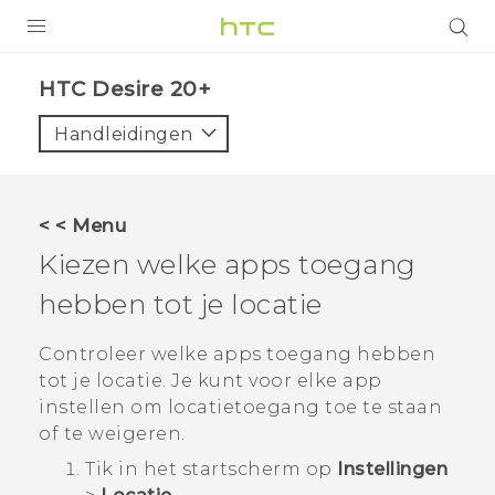
PRODUCTEN
HTC Desire 20+‎
VIVE
Handleidingen
G REIGNS
TELEFOONS
< < Menu
ACCESSOIRES
Kiezen welke apps toegang
AANBIEDINGEN
hebben tot je locatie
HTC Club
SUPPORT
Controleer welke apps toegang hebben
tot je locatie. Je kunt voor elke app
HTC-apparaten & -accessoires
VIVERSE
instellen om locatietoegang toe te staan
of te weigeren.
Aanmelden
Tik in het
startscherm
op
Instellingen