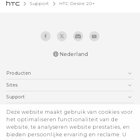
Support
HTC Desire 20+‎
Nederland
Nederlands - Quick start guide
Producten
Nederlands - Gebruikershandleiding
Nederlands - Gids voor veiligheid en
Telefoons
Sites
wettelijke voorschriften
5G
HTC Vive
Support
Quick start guide
Vive
User manual
HTC Dev
Support
About HTC
Deze website maakt gebruik van cookies voor
Accessoires
Safety and regulatory guide
Aan de slag
Support voor eCommerce
het optimaliseren functionaliteit van de
ESG
website, te analyseren website prestaties, en
Informatie over het bedrijf
bieden persoonlijke ervaring en reclame. U
Voor beleggers (engels)