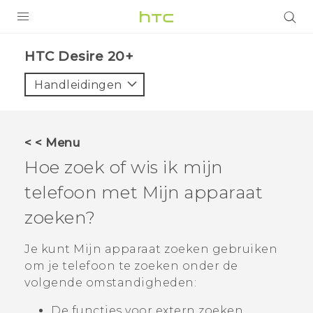
PRODUCTEN
HTC Desire 20+‎
VIVE
Handleidingen
G REIGNS
TELEFOONS
< < Menu
ACCESSOIRES
Hoe zoek of wis ik mijn
AANBIEDINGEN
telefoon met
Mijn apparaat
zoeken
?
HTC Club
SUPPORT
HTC-apparaten & -accessoires
Je kunt
Mijn apparaat zoeken
gebruiken
VIVERSE
om je telefoon te zoeken onder de
Aanmelden
volgende omstandigheden:
De functies voor extern zoeken,