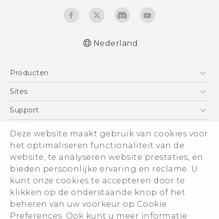
Nederland
Nederlands - Quick start guide
Producten
Nederlands - Gebruikershandleiding
Nederlands - Gids voor veiligheid en
Telefoons
Sites
wettelijke voorschriften
5G
HTC Vive
Support
Quick start guide
Vive
User manual
HTC Dev
Support
About HTC
Deze website maakt gebruik van cookies voor
Accessoires
Safety and regulatory guide
Aan de slag
Support voor eCommerce
het optimaliseren functionaliteit van de
ESG
website, te analyseren website prestaties, en
Informatie over het bedrijf
bieden persoonlijke ervaring en reclame. U
Voor beleggers (engels)
kunt onze cookies te accepteren door te
Cookie Preferences
klikken op de onderstaande knop of het
© 2011-2026 HTC Corporation
beheren van uw voorkeur op Cookie
Vacatures
Preferences. Ook kunt u meer informatie
Legal terms