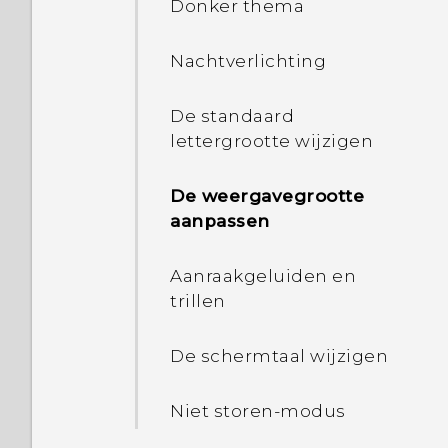
Tekst selecteren, kopiëren
Donker thema
en plakken
Nachtverlichting
Tekst invoeren
De standaard
lettergrootte wijzigen
De weergavegrootte
aanpassen
Aanraakgeluiden en
trillen
De schermtaal wijzigen
Niet storen-modus