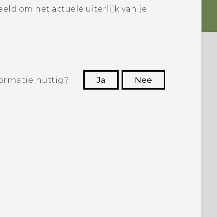
eeld
om het actuele uiterlijk van je
ormatie nuttig?
Ja
Nee
Dankuwel!