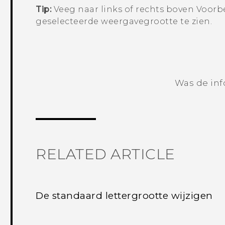
Tip:
Veeg naar links of rechts boven
Voorb
geselecteerde weergavegrootte te zien.
Was de inf
RELATED ARTICLE
De standaard lettergrootte wijzigen