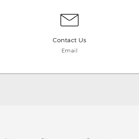
Contact Us
Email
Nederlands - Quick start guide
Nederlands - Gebruikershandleiding
Nederlands - Gids voor veiligheid en wettelijke
voorschriften
Quick start guide