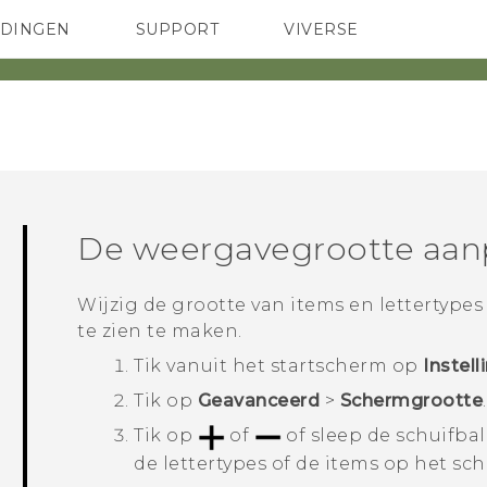
EDINGEN
SUPPORT
VIVERSE
 Club
TELEFOONS
HTC-apparaten & -accessoires
ACCESSOIRES
De weergavegrootte aan
Wijzig de grootte van items en lettertype
te zien te maken.
Tik vanuit het
startscherm
op
Instell
Tik op
Geavanceerd
>
Schermgrootte
.
Tik op
of
of sleep de schuifbal
de lettertypes of de items op het sc