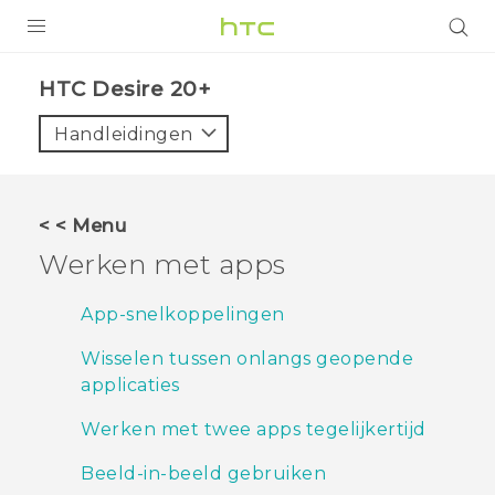
PRODUCTEN
HTC Desire 20+‎
VIVE
Handleidingen
G REIGNS
TELEFOONS
< < Menu
ACCESSOIRES
Werken met apps
AANBIEDINGEN
App-snelkoppelingen
HTC Club
SUPPORT
Wisselen tussen onlangs geopende
applicaties
HTC-apparaten & -accessoires
VIVERSE
Werken met twee apps tegelijkertijd
Aanmelden
Beeld-in-beeld gebruiken