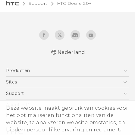
Support
HTC Desire 20+‎
Nederland
Nederlands - Quick start guide
Producten
Nederlands - Gebruikershandleiding
Nederlands - Gids voor veiligheid en
Telefoons
Sites
wettelijke voorschriften
5G
HTC Vive
Support
Quick start guide
Vive
User manual
HTC Dev
Support
About HTC
Deze website maakt gebruik van cookies voor
Accessoires
Safety and regulatory guide
Aan de slag
Support voor eCommerce
het optimaliseren functionaliteit van de
ESG
website, te analyseren website prestaties, en
Informatie over het bedrijf
bieden persoonlijke ervaring en reclame. U
Voor beleggers (engels)