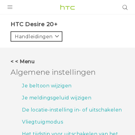
PRODUCTEN
HTC Desire 20+‎
VIVE
Handleidingen
G REIGNS
TELEFOONS
< < Menu
ACCESSOIRES
Algemene instellingen
AANBIEDINGEN
Je beltoon wijzigen
HTC Club
SUPPORT
Je meldingsgeluid wijzigen
HTC-apparaten & -accessoires
VIVERSE
De locatie-instelling in- of uitschakelen
Aanmelden
Vliegtuigmodus
Het tijdstip voor uitschakelen van het