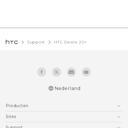
Support
HTC Desire 20+‎
Nederland
Nederlands - Quick start guide
Producten
Nederlands - Gebruikershandleiding
Nederlands - Gids voor veiligheid en
Telefoons
Sites
wettelijke voorschriften
5G
HTC Vive
Support