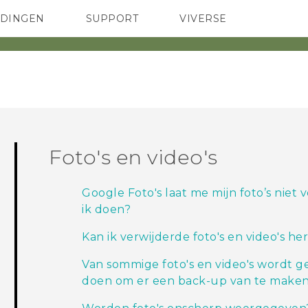
EDINGEN
SUPPORT
VIVERSE
 Club
TELEFOONS
HTC-apparaten & -accessoires
ACCESSOIRES
Foto's en video's
Google Foto's laat me mijn foto’s niet
ik doen?
Kan ik verwijderde foto's en video's he
Van sommige foto's en video's wordt 
doen om er een back-up van te maken 