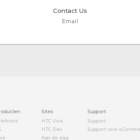
Contact Us
Email
Nederlands - Quick start guide
Nederlands - Gebruikershandleiding
Nederlands - Gids voor veiligheid en wettelijke
voorschriften
Quick start guide
roducten
Sites
Support
User manual
elefoons
HTC Vive
Support
Safety and regulatory guide
G
HTC Dev
Support voor eComme
ive
Aan de slag