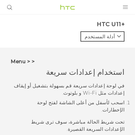
المنتجات
HTC U11+‎
VIVE
أدلة المستخدم
G REIGNS
أجهزة الهواتف الذكية
< < Menu
VIVERSE
استخدام
إعدادات سريعة
البرامج + التطبيقات
في لوحة
إعدادات سريعة
قم بسهولة بتشغيل أو إيقاف
إعدادات مثل
Wi‍-Fi
و
بلوتوث
.
الدعم
اسحب لأسفل من أعلى الشاشة لفتح لوحة
أجهزة HTC والملحقات
الإخطارات.
تحت شريط الحالة مباشرة، سوف ترى شريط
الإعدادات السريعة القصيرة.