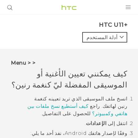
المنتجات
HTC U11+‎
VIVE
أدلة المستخدم
G REIGNS
أجهزة الهواتف الذكية
< < Menu
VIVERSE
كيف يمكنني تعيين الأغنية أو
الموسيقى المفضلة ليّ كنغمة رنين؟
البرامج + التطبيقات
الدعم
انسخ ملف الموسيقى الذي تريد تعيينه كنغمة
رنين لهاتفك.
راجع
كيف أستطيع نسخ ملفات بين
أجهزة HTC والملحقات
هاتفي وكمبيوتر؟
للحصول على التفاصيل.
انتقل إلى
الإعدادات
.
وفقًا لإصدار هاتفك
Android
، نفذ أحد ما يلي: