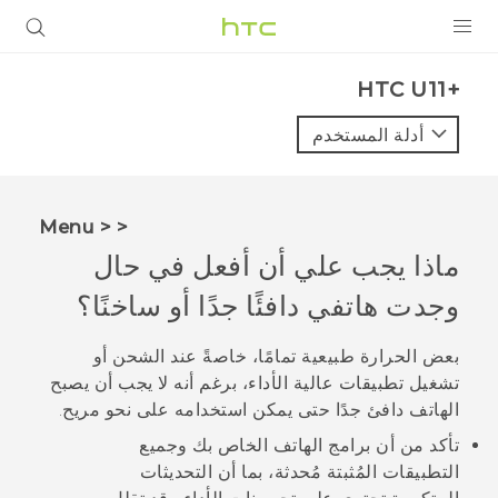
المنتجات
HTC U11+‎
VIVE
أدلة المستخدم
G REIGNS
أجهزة الهواتف الذكية
< < Menu
VIVERSE
ماذا يجب علي أن أفعل في حال
وجدت هاتفي دافئًا جدًا أو ساخنًا؟
البرامج + التطبيقات
الدعم
بعض الحرارة طبيعية تمامًا، خاصةً عند الشحن أو
تشغيل تطبيقات عالية الأداء، برغم أنه لا يجب أن يصبح
أجهزة HTC والملحقات
الهاتف دافئ جدًا حتى يمكن استخدامه على نحو مريح.
تأكد من أن برامج الهاتف الخاص بك وجميع
التطبيقات المُثبتة مُحدثة، بما أن التحديثات