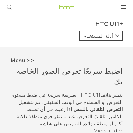
المنتجات
HTC U11+‎
VIVE
أدلة المستخدم
G REIGNS
أجهزة الهواتف الذكية
< < Menu
VIVERSE
اضبط سريعًا تعرض الصور الخاصة
بك
البرامج + التطبيقات
الدعم
يتميز هاتف
HTC U11‍+
بطريقة سريعة في ضبط مستوى
التعرض أو السطوع في الوقت الحقيقي. قم بتشغيل
أجهزة HTC والملحقات
التعرض التلقائي باللمس
إذا رغبت في أن تضبط
الكاميرا تلقائيًا التعرض عندما تنقر فوق منطقة داكنة
أكثر أو منطقة زائدة التعريض على شاشة
Viewfinder.