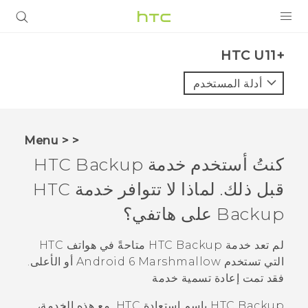
المنتجات
HTC U11+‎
VIVE
أدلة المستخدم
G REIGNS
أجهزة الهواتف الذكية
< < Menu
VIVERSE
كنتُ أستخدم خدمة
HTC Backup
قبل ذلك. لماذا لا تتوافر خدمة
HTC
البرامج + التطبيقات
Backup
على هاتفي؟
الدعم
لم تعد خدمة
HTC Backup
متاحةً في هواتف HTC
أجهزة HTC والملحقات
التي تستخدم
Android
6 Marshmallow أو الأعلى.
فقد تمت إعادة تسمية خدمة
HTC Backup
باسم
استعادة HTC
. مع هذه الخدمة،