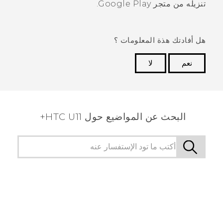
تنزيله من
متجر Google Play
.
هل أفادتك هذة المعلومات ؟
نعم
لا
شكرًا لك! تساعد ملاحظاتك الآخرين على تحديد المعلومات
الأكثر فائدة.
البحث عن المواضيع حول HTC U11+