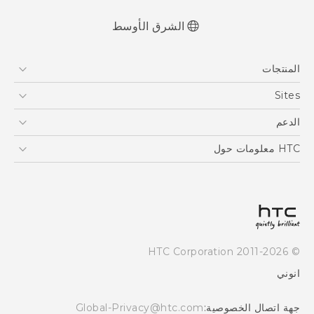
الشرق الأوسط
العربية - دلیل السلامة والمعلومات التنظیمیة
المنتجات
Française - Guide de sécurité et de
réglementation
5G
Sites
English - Safety and regulatory guide
أجهزة الهواتف الذكية
HTC Dev
الدعم
EXODUS
HTC Research
الدعم
HTC معلومات حول
VIVE
ESG
Investor
سياسة الخصوصية
أمان المنتج
© 2011-2026 HTC Corporation
Careers
انوني
Security and Privacy Whitepaper
جهة اتصال الخصوصية:
Global-Privacy@htc.com