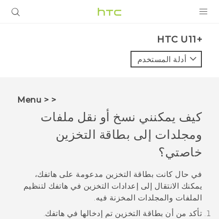
المنتجات
HTC U11+‎
VIVE
أدلة المستخدم
G REIGNS
أجهزة الهواتف الذكية
< < Menu
VIVERSE
كيف يمكنني نسخ أو نقل ملفات
ومجلدات إلى بطاقة التخزين
البرامج + التطبيقات
خاصتي؟
الدعم
في حال كانت بطاقة التخزين مدعومة على هاتفك،
أجهزة HTC والملحقات
يمكنك الانتقال إلى إعدادات التخزين في هاتفك لتنظيم
الملفات والمجلدات المخزنة فيه.
تأكد من أن بطاقة التخزين تم إدخالها في هاتفك.