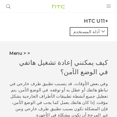
المنتجات
HTC U11+‎
VIVE
أدلة المستخدم
G REIGNS
أجهزة الهواتف الذكية
< < Menu
VIVERSE
كيف يمكنني إعادة تشغيل هاتفي
في الوضع الآمن؟
البرامج + التطبيقات
الدعم
وفي بعض الأوقات، قد يتسبب تطبيق طرف خارجي في
تباطؤ هاتفك أو عطل به أو توقفه. في الوضع الآمن، يتم
أجهزة HTC والملحقات
تعطيل جميع أنشطة تطبيقات الأطراف الخارجية بشكل
مؤقت. إذا كان هاتفك يعمل كما يجب في الوضع الآمن،
فإن المشكلة تكون بسبب تطبيق طرف خارجي ومن
غير المرجح أن تكون مشكلة في الأجهزة.