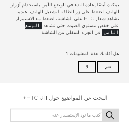
يمكنك أيضًا إعادة البدء في الوضع الآمن باستخدام أزرار
الهاتف. اضغط على زر
الطاقة
لتشغيل الهاتف. عندما
تشاهد شعار HTC على الشاشة، اضغط مع الاستمرار
على
خفض مستوى الصوت
حتى تشاهد
الوضع
الآمن
في الجزء السفلي من الشاشة.
هل أفادتك هذة المعلومات ؟
نعم
لا
شكرًا لك! تساعد ملاحظاتك الآخرين على تحديد المعلومات
الأكثر فائدة.
البحث عن المواضيع حول HTC U11+