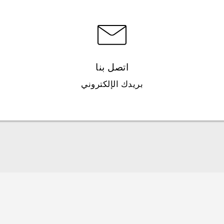
اتصل بنا
بريدك الإلكتروني
العربية - دلیل السلامة والمعلومات التنظیمیة
Française - Guide de sécurité et de réglementation
English - Safety and regulatory guide