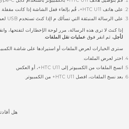
قم بتوصيل هاتف
HTC U11‍+
بالكمبيوتر باستخدام كابل
Type-C
على هاتف
HTC U11‍+
، قُم بإلغاء قفل الشاشة إذا كانت مقفلة.
على الرسالة المنبثقة التي تسألك م اإذا كنتَ تستخدم USB لعمليات نقل الملفات، انقر فوق
إذا كنتَ لا ترى هذه الرسالة، مرر لوحة الإخطارات لتفتحها، وا
لأجل
، ثم انقر فوق
عمليات نقل الملفات
.
سترى الخيارات لعرض الملفات أو استيرادها على شاشة الكمبيو
اختر لعرض الملفات.
انسخ الملفات من الكمبيوتر إلى
HTC U11‍+
، أو العكس.
بعد نسخ الملفات، افصل
HTC U11‍+
من الكمبيوتر.
هل أفادت
شكرًا لك! تساعد ملاحظاتك الآخرين على تحديد المعلومات الأ