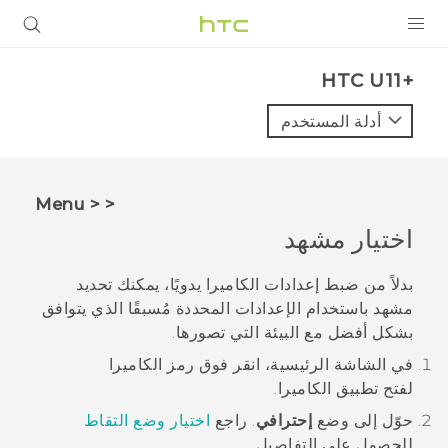
المنتجات
HTC U11+‎
VIVE
أدلة المستخدم
G REIGNS
أجهزة الهواتف الذكية
< < Menu
VIVERSE
اختيار مشهد
البرامج + التطبيقات
بدلاً من ضبط إعدادات الكاميرا يدويًا، يمكنك تحديد
مشهد باستخدام الإعدادات المحددة مُسبقًا الذي يتوافق
الدعم
بشكل أفضل مع البيئة التي تصورها.
أجهزة HTC والملحقات
في الشاشة
الرئيسية
، انقر فوق رمز الكاميرا
لفتح تطبيق
الكاميرا
.
حوّل إلى وضع
إحترافي
.
راجع
اختيار وضع التقاط
للحصول على التفاصيل.