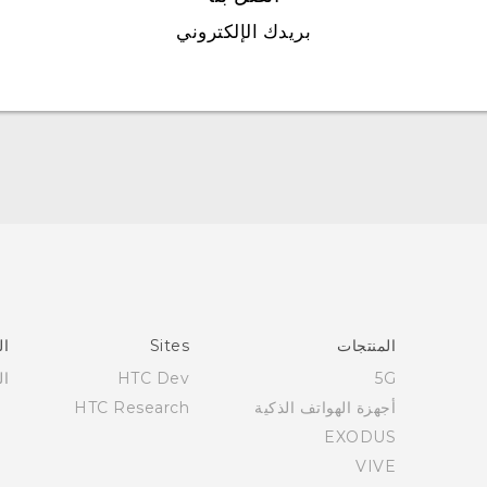
بريدك الإلكتروني
العربية - دلیل السلامة والمعلومات التنظیمیة
Française - Guide de sécurité et de réglementation
English - Safety and regulatory guide
المنتجات
Sites
ال
5G
HTC Dev
ال
أجهزة الهواتف الذكية
HTC Research
EXODUS
VIVE