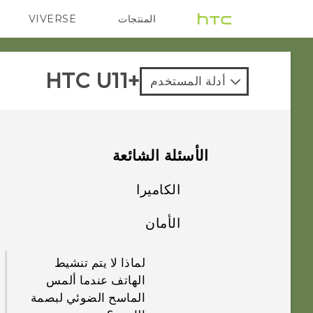
المنتجات
VIVERSE
G REIGNS
VIVE
HTC U11+‎
أدلة المستخدم
الأسئلة الشائعة
الكاميرا
الأمان
لماذا يتم عرض
اللقطات الرأسية
لماذا لا يتم تنشيط
الملتقَطة لديّ في
الهاتف عندما ألمس
اتجاه أفقي على جهاز
الماسح الضوئي لبصمة
الكمبيوتر الخاص بي؟