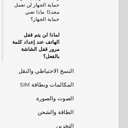
حماية الجهاز لن تعمل
مجددًا. ماذا تعني
حماية الجهاز؟
لماذا لن يتم قفل
الهاتف عند إعداد كلمة
مرور قفل الشاشة
بالفعل؟
النسخ الاحتياطي والنقل
المكالمات وبطاقة SIM
كيف أقوم بإجراء
النسخ الاحتياطي
الصوت والصورة
عندما لا أكون في
للصور ومقاطع الفيديو
مكالمة، كيف أجعل
الخاصة بي؟
الطاقة والشحن
لماذا لا يعمل مهايىء
شاشة الاتصال في
سماعات الرأس
Phone تسرد جهات
كيف أستطيع نسخ
التخزين