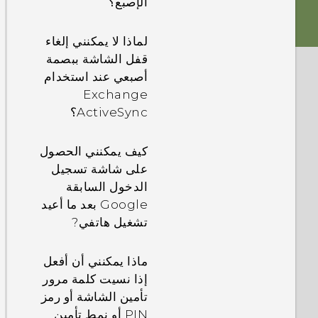
الإصبع؟
لماذا لا يمكنني التقاط
لماذا لا يمكنني إلغاء
صورة أثناء تسجيل
قفل الشاشة ببصمة
الفيديو؟
أصبعي عند استخدام
Exchange
لماذا يتوقف هاتفي عن
ActiveSync؟
التسجيل بشكل
تلقائي؟
كيف يمكنني الحصول
على شاشة تسجيل
ما هي الطريقة المُثلى
الدخول السابقة
لاستخدام التركيز
Google بعد ما أعيد
الصوتي للحصول على
تشغيل هاتفي?
تسجيل فيديو واضح،
ومسموع لمصدر صوت
ماذا يمكنني أن أفعل
بعيدة؟
إذا نسيت كلمة مرور
تأمين الشاشة أو رمز
تبدو الصور باهتة؟ إليك
PIN أو نمط تأمين