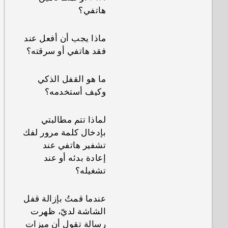
بعض التلميحات
هاتفي؟
هل يمكنني الحفاظ
ماذا يجب أن أفعل عند
على الكاميرا في وضع
فقد هاتفي أو سرقته؟
الاستعداد لتوفير طاقة
البطارية، وكيف ذلك؟
ما هو القفل الذكي
وكيف أستخدمه؟
لماذا تتم مطالبتي
بإدخال كلمة مرور لفك
تشفير هاتفي عند
إعادة بدئه أو عند
تشغيله؟
عندما قمتُ بإزالة قفل
الشاشة لديّ، ظهرت
رسالة تقول أن ميزات