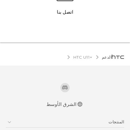
اتصل بنا
الدعم
HTC U11+‎
الشرق الأوسط
العربية - دلیل السلامة والمعلومات التنظیمیة
المنتجات
Française - Guide de sécurité et de
réglementation