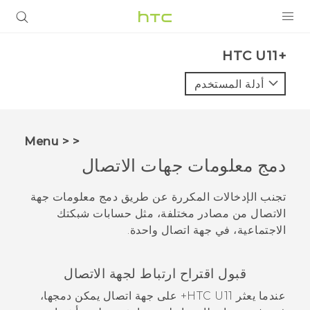
المنتجات
HTC U11+‎
VIVE
أدلة المستخدم
G REIGNS
أجهزة الهواتف الذكية
< < Menu
VIVERSE
دمج معلومات جهات الاتصال
البرامج + التطبيقات
تجنب الإدخالات المكررة عن طريق دمج معلومات جهة
الاتصال من مصادر مختلفة، مثل حسابات شبكتك
الدعم
الاجتماعية، في جهة اتصال واحدة.
أجهزة HTC والملحقات
قبول اقتراح ارتباط لجهة الاتصال
عندما يعثر
HTC U11‍+
على جهة اتصال يمكن دمجها،