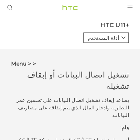
المنتجات
HTC U11+‎
VIVE
أدلة المستخدم
G REIGNS
أجهزة الهواتف الذكية
< < Menu
VIVERSE
تشغيل اتصال البيانات أو إبقاف
تشغيله
البرامج + التطبيقات
الدعم
يساعد إيقاف تشغيل اتصال البيانات على تحسين عمر
البطارية وادخار المال الذي يتم إنفاقه على مصاريف
أجهزة HTC والملحقات
البيانات.
هام: