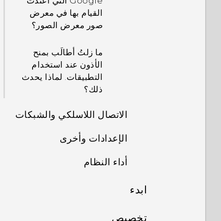
Google التي اعتدت
القيام بها في معرض
صور معرض الصور؟
ما زلتُ أطالَب بمنح
الأذون عند استخدام
التطبيقات. لماذا يحدث
ذلك؟
الاتصال اللاسلكي والشبكات
الإعدادات وأخرى
أرسلت بعض الملفات
عبر البلوتوث إلى
أداء النظام
لماذا ستتوقف
الكمبيوتر الخاص بي.
الإجراءات داخل
أين هي؟
ابدء
كيف أقوم بفحص آخر
التطبيق عن العمل
تحديثات البرامج
عندما أقوم بالضغط
كيف يمكنني مشاركة
المزايا التي ستستمتع بها
لهاتفي؟
على الهاتف، في بعض
تخصيص
اتصال إنترنت الهاتف