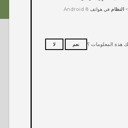
النظام
في هواتف
8.
Android
ك هذة المعلومات ؟
نعم
لا
كثر فائدة.