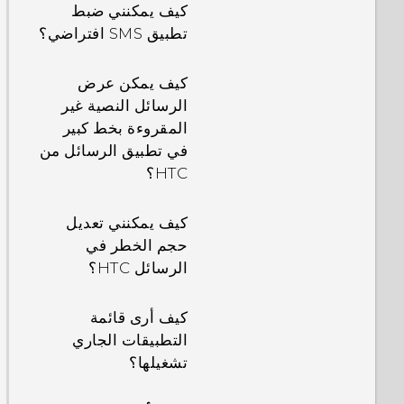
كيف يمكنني ضبط
تطبيق SMS افتراضي؟
لماذا تنفد بطاريتي
بسرعة كبيرة؟
كيف يمكن عرض
الرسائل النصية غير
كيف يقوم وضع
المقروءة بخط كبير
الخمول بتوفير طاقة
في تطبيق الرسائل من
البطارية؟
HTC؟
لماذا يتحول وضع موفر
كيف يمكنني تعديل
الطاقة وتوفير الطاقة
حجم الخطر في
الكبير إلى اللون
الرسائل HTC؟
الرمادي؟
كيف أرى قائمة
كيف يقوم وضع
التطبيقات الجاري
استعداد التطبيق في
تشغيلها؟
نظام Android بتوفير
طاقة البطارية؟