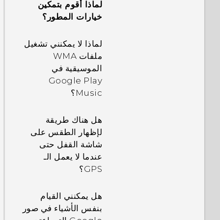
لماذا أقوم بتمكين
خيارات المطور؟
في الإعدادات، فيمَ
يُستخدم تحسين
لماذا لا يمكنني تشغيل
البطارية؟
ملفات WMA
الموسيقية في
كيف يعمل
Google Play
Qualcomm Quick
Music؟
Charge 3.0؟
هل هناك طريقة
كيف أوفّر طاقة
لإظهار الطقس على
البطارية؟
شاشة القفل حتى
عندما لا يعمل الـ
GPS؟
هل يمكنني القيام
بنفس الأشياء في صور