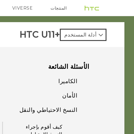
المنتجات
VIVERSE
G REIGNS
VIVE
HTC U11+‎
أدلة المستخدم
الأسئلة الشائعة
الكاميرا
الأمان
لماذا يتم عرض
اللقطات الرأسية
النسخ الاحتياطي والنقل
لماذا لا يتم تنشيط
الملتقَطة لديّ في
الهاتف عندما ألمس
اتجاه أفقي على جهاز
كيف أقوم بإجراء
الماسح الضوئي لبصمة
الكمبيوتر الخاص بي؟