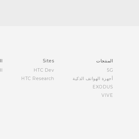
العربية - دلیل السلامة والمعلومات التنظیمیة
Française - Guide de sécurité et de réglementation
English - Safety and regulatory guide
المنتجات
Sites
ال
5G
HTC Dev
ال
أجهزة الهواتف الذكية
HTC Research
EXODUS
VIVE