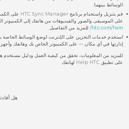
الوسائط بينهما.
قم بتنزيل واستخدام برنامج
HTC Sync Manager
على الكمبيو
على الموسيقى والصور والفيديوهات من هاتفك إلى الكمبيوتر ال
htc‍.‍com‍/‍hsm‍/
للمزيد من التفاصيل.
استخدم خدمات التخزين على الإنترنت لوضع الوسائط الخاصة 
إدارتها في أي مكان — على الكمبيوتر الخاص بك وهاتفك وأجهزة
للمزيد من المعلومات، تحقق من كيفية العمل ودليل مستخدم ها
على تطبيق
HTC لهاتفك.
Help
هل أفادت
شكرًا لك! تساعد ملاحظاتك الآخرين على تحديد المعلومات الأ