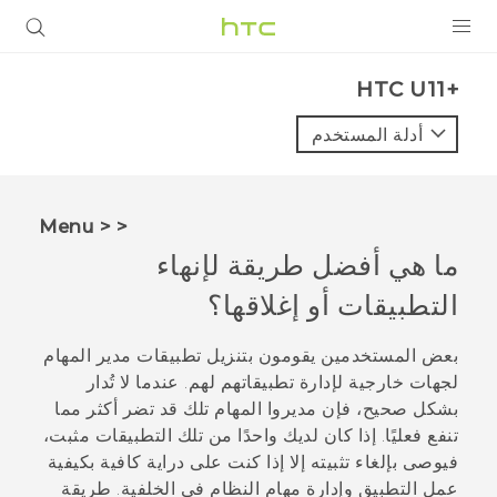
المنتجات
HTC U11+‎
VIVE
أدلة المستخدم
G REIGNS
أجهزة الهواتف الذكية
< < Menu
VIVERSE
ما هي أفضل طريقة لإنهاء
التطبيقات أو إغلاقها؟
البرامج + التطبيقات
الدعم
بعض المستخدمين يقومون بتنزيل تطبيقات مدير المهام
لجهات خارجية لإدارة تطبيقاتهم لهم. عندما لا تُدار
أجهزة HTC والملحقات
بشكل صحيح، فإن مديروا المهام تلك قد تضر أكثر مما
تنفع فعليًا. إذا كان لديك واحدًا من تلك التطبيقات مثبت،
فيوصى بإلغاء تثبيته إلا إذا كنت على دراية كافية بكيفية
عمل التطبيق وإدارة مهام النظام في الخلفية.
طريقة