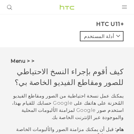
المنتجات
HTC U11+‎
VIVE
أدلة المستخدم
G REIGNS
أجهزة الهواتف الذكية
< < Menu
VIVERSE
كيف أقوم بإجراء النسخ الاحتياطي
للصور ومقاطع الفيديو الخاصة بي؟
البرامج + التطبيقات
الدعم
يمكنك عمل نسخة احتياطية من الصور ومقاطع الفيديو
المُخزنة على هاتفك على
Google
حسابك. للقيام بهذا،
أجهزة HTC والملحقات
استخدم
صور Google
لمزامنة الألبومات المحلية
والموجودة عبر الإنترنت الخاصة بك.
هام:
قبل أن يمكنك مزامنة الصور والألبومات الخاصة