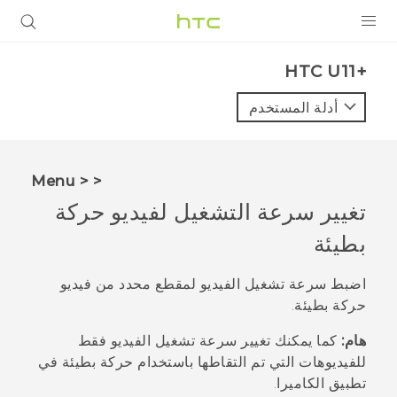
المنتجات
HTC U11+‎
VIVE
أدلة المستخدم
G REIGNS
أجهزة الهواتف الذكية
< < Menu
VIVERSE
تغيير سرعة التشغيل لفيديو حركة
بطيئة
البرامج + التطبيقات
الدعم
اضبط سرعة تشغيل الفيديو لمقطع محدد من فيديو
حركة بطيئة.
أجهزة HTC والملحقات
هام:
كما يمكنك تغيير سرعة تشغيل الفيديو فقط
للفيديوهات التي تم التقاطها باستخدام حركة بطيئة في
تطبيق
الكاميرا
.