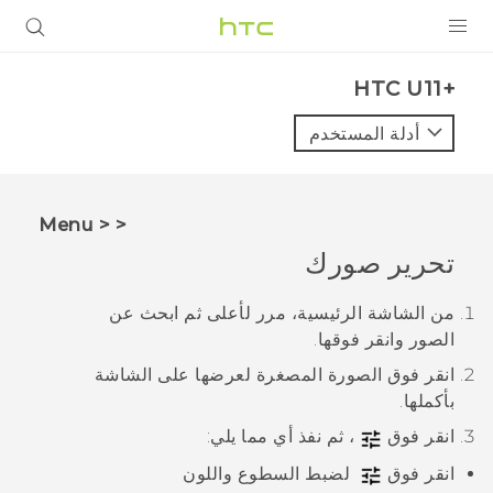
المنتجات
HTC U11+‎
VIVE
أدلة المستخدم
G REIGNS
أجهزة الهواتف الذكية
< < Menu
VIVERSE
تحرير صورك
البرامج + التطبيقات
من الشاشة الرئيسية، مرر لأعلى ثم ابحث عن
الصور
وانقر فوقها.
الدعم
انقر فوق الصورة المصغرة لعرضها على الشاشة
أجهزة HTC والملحقات
بأكملها.
انقر فوق
، ثم نفذ أي مما يلي:
انقر فوق
لضبط السطوع واللون