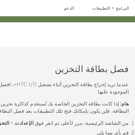
البرامج + التطبيقات
الدعم
أجهزة الهواتف الذكية
أجهزة HTC والملحقات
فصل بطاقة التخزين
عندما تريد إخراج بطاقة التخزين أثناء تشغيل
HTC U11‍+
، افصل 
الموجودة عليها.
هام:
إذا كانت بطاقة التخزين الخاصة بك تُستخدم كذاكرة تخزين د
البطاقة، فلن يكون بإمكانك فتح تلك التطبيقات بعد فصل البطاق
من الشاشة
الرئيسية
، مرر لأعلى ثم انقر فوق
الإعدادت
>
التخز
قم بأي مما يلي: