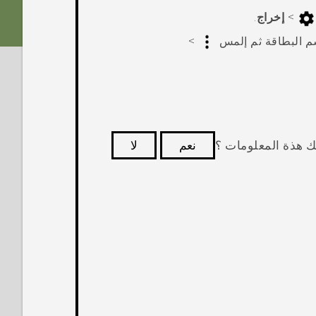
>
إخراج
.
م البطاقة ثم إلمس
>
ك هذة المعلومات ؟
نعم
لا
كثر فائدة.