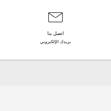
اتصل بنا
بريدك الإلكتروني
العربية - دلیل السلامة والمعلومات التنظیمیة
Française - Guide de sécurité et de réglementation
English - Safety and regulatory guide