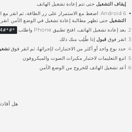
إيقاف التشغيل
حتى تتم إعادة تشغيل الهاتف.
6: اضغط مع الاستمرار على زر
Android
الطاقة
، ثم انقر مع 
التشغيل
حتى تظهر مطالبة
إعادة تشغيل في الوضع الآمن
. انقر
بعد إعادة تشغيل الهاتف، افتح تطبيق
Phone
واطلب
*#*#3424#*#*
انقر فوق
قبول
إذا طُلِب منك ذلك.
حدد نوع واحد أو أكثر من الاختبارات لإجرائها، ثم انقر فوق
تشغي
اتبع التعليمات لاختبار مكبرات الصوت والميكروفون.
أعد تشغيل الهاتف للخروج من
الوضع الآمن
.
هل أفادت
شكرًا لك! تساعد ملاحظاتك الآخرين على تحديد المعلومات الأ