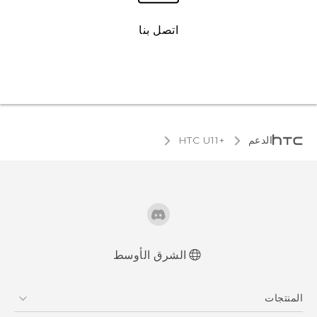
اتصل بنا
الدعم
HTC U11+‎
الشرق الأوسط
العربية - دلیل السلامة والمعلومات التنظیمیة
المنتجات
Française - Guide de sécurité et de