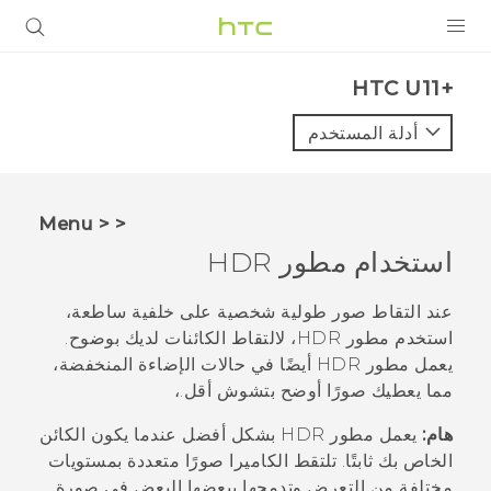
المنتجات
HTC U11+‎
VIVE
أدلة المستخدم
G REIGNS
أجهزة الهواتف الذكية
< < Menu
VIVERSE
استخدام
مطور HDR
البرامج + التطبيقات
عند التقاط صور طولية شخصية على خلفية ساطعة،
استخدم
مطور HDR
، لالتقاط الكائنات لديك بوضوح.
الدعم
يعمل
مطور HDR
أيضًا في حالات الإضاءة المنخفضة،
مما يعطيك صورًا أوضح بتشوش أقل.،
أجهزة HTC والملحقات
هام:
يعمل
مطور HDR
بشكل أفضل عندما يكون الكائن
الخاص بك ثابتًا. تلتقط الكاميرا صورًا متعددة بمستويات
مختلفة من التعرض وتدمجها ببعضها البعض في صورة