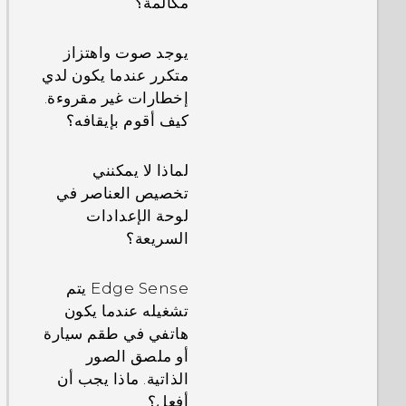
مكالمة؟
كيف يمكنني ضبط
تطبيق SMS افتراضي؟
لماذا تنفد بطاريتي
يوجد صوت واهتزاز
بسرعة كبيرة؟
متكرر عندما يكون لدي
كيف يمكن عرض
إخطارات غير مقروءة.
الرسائل النصية غير
كيف يقوم وضع
كيف أقوم بإيقافه؟
المقروءة بخط كبير
الخمول بتوفير طاقة
في تطبيق الرسائل من
البطارية؟
لماذا لا يمكنني
HTC؟
تخصيص العناصر في
لماذا يتحول وضع موفر
لوحة الإعدادات
كيف يمكنني تعديل
الطاقة وتوفير الطاقة
السريعة؟
حجم الخطر في
الكبير إلى اللون
الرسائل HTC؟
الرمادي؟
Edge Sense يتم
تشغيله عندما يكون
كيف أرى قائمة
كيف يقوم وضع
هاتفي في طقم سيارة
التطبيقات الجاري
استعداد التطبيق في
أو ملصق الصور
تشغيلها؟
نظام Android بتوفير
الذاتية. ماذا يجب أن
طاقة البطارية؟
أفعل؟