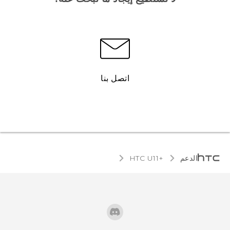
اتصل بنا
الدعم
HTC U11+‎