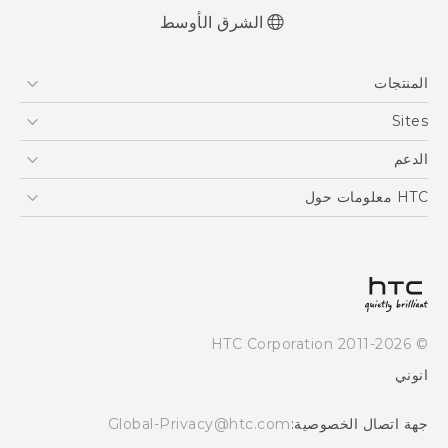
الشرق الأوسط
العربية - دلیل السلامة والمعلومات التنظیمیة
المنتجات
Française - Guide de sécurité et de
réglementation
5G
Sites
English - Safety and regulatory guide
أجهزة الهواتف الذكية
HTC Dev
الدعم
EXODUS
HTC Research
الدعم
HTC معلومات حول
VIVE
ESG
Investor
سياسة الخصوصية
أمان المنتج
© 2011-2026 HTC Corporation
Careers
انوني
Security and Privacy Whitepaper
جهة اتصال الخصوصية:
Global-Privacy@htc.com