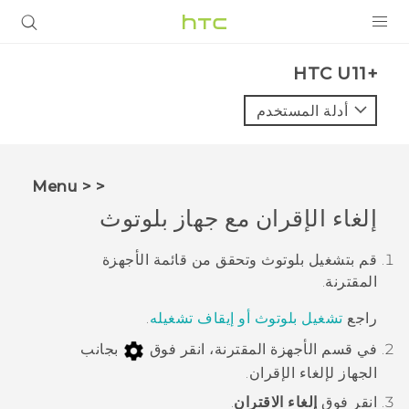
المنتجات
HTC U11+‎
VIVE
أدلة المستخدم
G REIGNS
أجهزة الهواتف الذكية
< < Menu
VIVERSE
إلغاء الإقران مع جهاز
بلوتوث
البرامج + التطبيقات
قم بتشغيل
بلوتوث
وتحقق من قائمة الأجهزة
المقترنة.
الدعم
راجع
تشغيل بلوتوث أو إيقاف تشغيله
.
أجهزة HTC والملحقات
في قسم
الأجهزة المقترنة
، انقر فوق
بجانب
الجهاز لإلغاء الإقران.
انقر فوق
إلغاء الاقتران
.