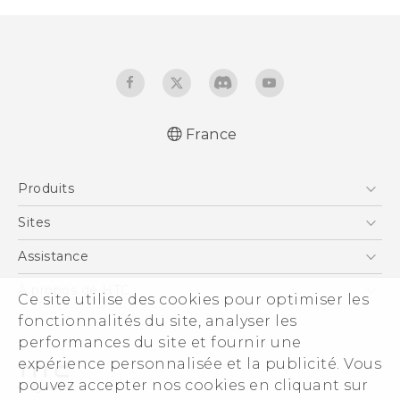
France
Française - Guide de démarrage rapide
Produits
Française - Mode d'emploi
Française - Guide de sécurité et de
Smartphones
Sites
réglementation
5G
HTC Vive
Assistance
English - Quick start guide
Vive
English - User manual
HTC Dev
Assistance
À propos de HTC
Ce site utilise des cookies pour optimiser les
Accessoires
English - Safety and regulatory guide
HTC Pro
eCommerce Support
ESG
fonctionnalités du site, analyser les
performances du site et fournir une
Informations sur la société
expérience personnalisée et la publicité. Vous
Sécurité du produit
pouvez accepter nos cookies en cliquant sur