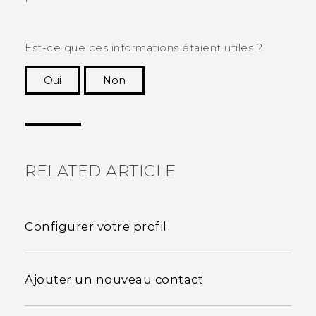
Est-ce que ces informations étaient utiles ?
Oui
Non
Merci ! Vos commentaires aident les autres à
voir les informations les plus utiles.
RELATED ARTICLE
Configurer votre profil
Ajouter un nouveau contact