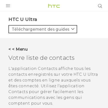
PRODUITS
HTC U Ultra‎
VIVE
Téléchargement des guides
G REIGNS
SMARTPHONES
< < Menu
ACCESSOIRES
Votre liste de contacts
VIVERSE
L'application
Contacts
affiche tous les
contacts enregistrés sur votre
HTC U Ultra
ASSISTANCE
et des comptes en ligne auxquels vous
Appareils HTC & Accessoires
êtes connecté. Utilisez l'application
Connexion
Contacts
pour gérer facilement les
communications avec les gens qui
comptent pour vous.