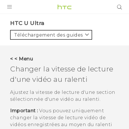
PRODUITS
HTC U Ultra‎
VIVE
Téléchargement des guides
G REIGNS
SMARTPHONES
< < Menu
ACCESSOIRES
Changer la vitesse de lecture
VIVERSE
d'une vidéo au ralenti
ASSISTANCE
Ajustez la vitesse de lecture d'une section
sélectionnée d'une vidéo au ralenti.
Appareils HTC & Accessoires
Connexion
Important :
Vous pouvez uniquement
changer la vitesse de lecture vidéo de
vidéos enregistrées au moyen du ralenti