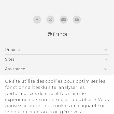
France
Française - Guide de démarrage rapide
Produits
Française - Mode d'emploi
Française - Guide de sécurité et de
Smartphones
Sites
réglementation
5G
HTC Vive
Assistance
English - Quick start guide
Vive
English - User manual
HTC Dev
Assistance
À propos de HTC
Ce site utilise des cookies pour optimiser les
Accessoires
English - Safety and regulatory guide
HTC Pro
eCommerce Support
fonctionnalités du site, analyser les
ESG
performances du site et fournir une
Informations sur la société
expérience personnalisée et la publicité. Vous
Sécurité du produit
pouvez accepter nos cookies en cliquant sur
Politique de confidentialité
le bouton ci-dessous ou gérer vos