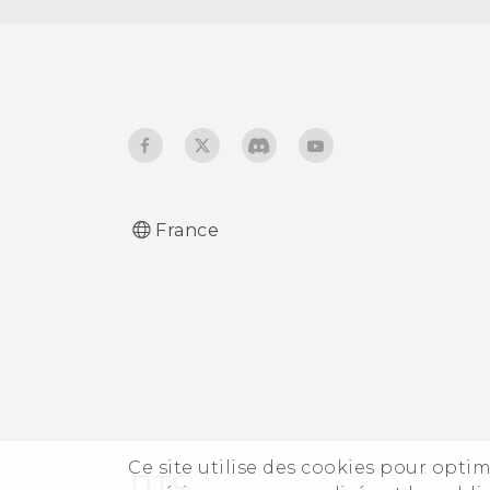
Bluetooth
Recevoir des fichiers à
l'aide de Bluetooth
Utiliser la fonction NFC
France
Ce site utilise des cookies pour optim