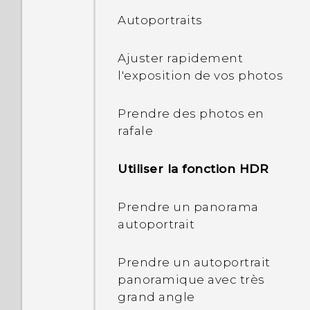
l'écran d'accueil
avec le Gestionnaire deux
Effectuer une capture de
Autoportraits
réseaux
l'écran de votre téléphone
Ajuster rapidement
Configurer le HTC U Ultra
Mode voyage
l'exposition de vos photos
pour la première fois
Redémarrer le HTC U Ultra
Prendre des photos en
Ajouter vos réseaux
(Réinitialisation logicielle)
rafale
sociaux, comptes de
messagerie et bien plus
Notifications
Utiliser la fonction HDR
encore
Motion Launch
Prendre un panorama
Lecteur d'empreinte
autoportrait
Sélectionner, copier et
coller du texte
Prendre un autoportrait
panoramique avec très
Saisie de texte
grand angle