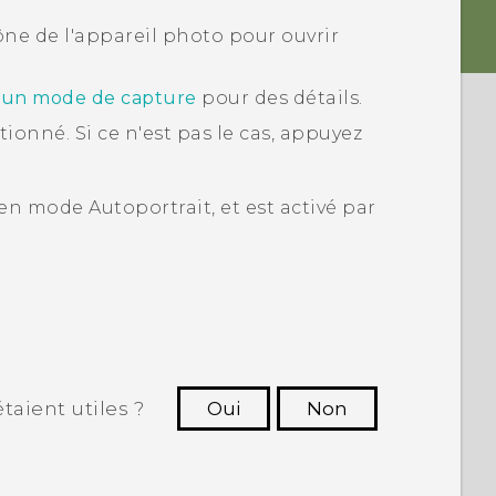
cône de l'appareil photo pour ouvrir
r un mode de capture
pour des détails.
tionné. Si ce n'est pas le cas, appuyez
n mode Autoportrait, et est activé par
taient utiles ?
Oui
Non
utres à voir les informations les plus
utiles.