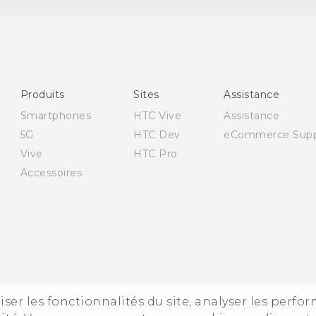
Française - Guide de démarrage rapide
Française - Mode d'emploi
Française - Guide de sécurité et de réglementation
English - Quick start guide
Produits
Sites
Assistance
English - User manual
Smartphones
HTC Vive
Assistance
English - Safety and regulatory guide
5G
HTC Dev
eCommerce Supp
Vive
HTC Pro
Accessoires
iser les fonctionnalités du site, analyser les perfo
© 2