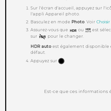
Sur l'écran d'
accueil
, appuyez sur l'i
l'appli
Appareil photo
.
Basculez en mode
Photo
. Voir
Choisi
Assurez-vous que
ou
est sélec
sur
pour le changer.
HDR auto
est également disponible e
défaut.
Appuyez sur
.
Est-ce que ces informations é
Merci ! Vos commentaires aident les a