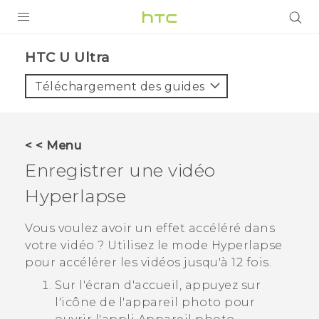
PRODUITS
HTC U Ultra‎
VIVE
Téléchargement des guides
G REIGNS
SMARTPHONES
< < Menu
ACCESSOIRES
Enregistrer une vidéo
VIVERSE
Hyperlapse
ASSISTANCE
Vous voulez avoir un effet accéléré dans
votre vidéo ? Utilisez le mode
Hyperlapse
Appareils HTC & Accessoires
Connexion
pour accélérer les vidéos jusqu'à 12 fois.
Sur l'écran d'
accueil
, appuyez sur
l'icône de l'appareil photo pour