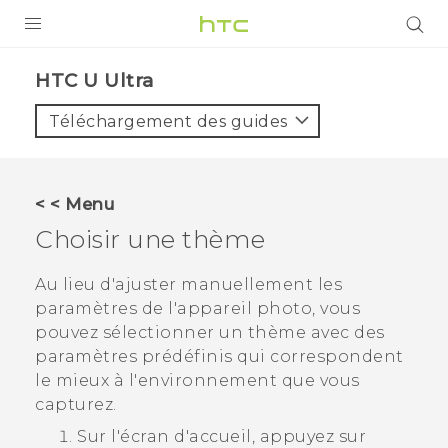
PRODUITS
HTC U Ultra‎
VIVE
Téléchargement des guides
G REIGNS
SMARTPHONES
< < Menu
ACCESSOIRES
Choisir une thème
VIVERSE
Au lieu d'ajuster manuellement les
paramètres de l'appareil photo, vous
ASSISTANCE
pouvez sélectionner un thème avec des
Appareils HTC & Accessoires
paramètres prédéfinis qui correspondent
Connexion
le mieux à l'environnement que vous
capturez.
Sur l'écran d'
accueil
, appuyez sur