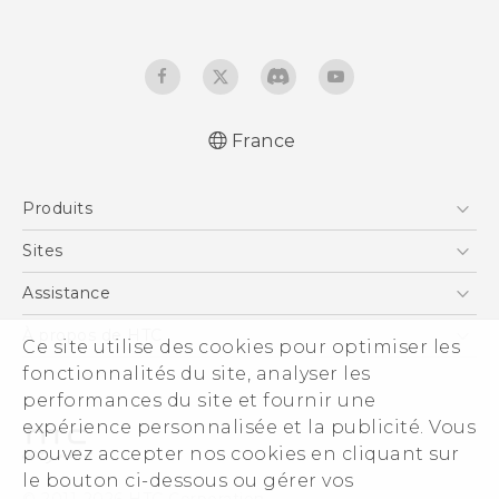
France
Française - Guide de démarrage rapide
Produits
Française - Mode d'emploi
Française - Guide de sécurité et de
Smartphones
Sites
réglementation
5G
HTC Vive
Assistance
English - Quick start guide
Vive
English - User manual
HTC Dev
Assistance
À propos de HTC
Ce site utilise des cookies pour optimiser les
Accessoires
English - Safety and regulatory guide
HTC Pro
eCommerce Support
ESG
fonctionnalités du site, analyser les
performances du site et fournir une
Informations sur la société
expérience personnalisée et la publicité. Vous
Sécurité du produit
pouvez accepter nos cookies en cliquant sur
Politique de confidentialité
le bouton ci-dessous ou gérer vos
© 2011-2026 HTC Corporation