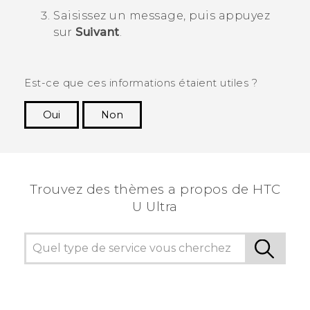
Saisissez un message, puis appuyez
sur
Suivant
.
Est-ce que ces informations étaient utiles ?
Oui
Non
Merci ! Vos commentaires aident les autres à
voir les informations les plus utiles.
Trouvez des thèmes a propos de HTC
U Ultra