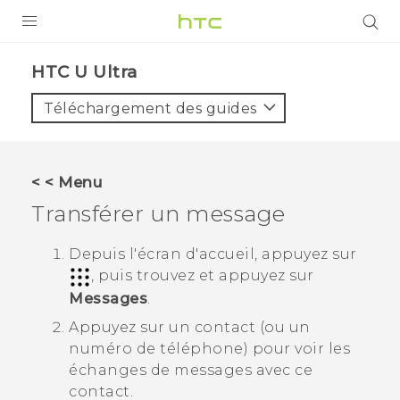
PRODUITS
HTC U Ultra‎
VIVE
Téléchargement des guides
G REIGNS
SMARTPHONES
< < Menu
ACCESSOIRES
Transférer un message
VIVERSE
Depuis l'écran d'
accueil
, appuyez sur
, puis trouvez et appuyez sur
ASSISTANCE
Messages
.
Appareils HTC & Accessoires
Connexion
Appuyez sur un contact (ou un
numéro de téléphone) pour voir les
échanges de messages avec ce
contact.