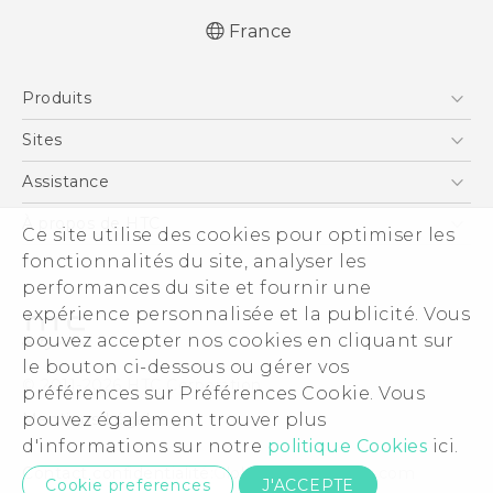
France
Française - Guide de démarrage rapide
Produits
Française - Mode d'emploi
Française - Guide de sécurité et de
Smartphones
Sites
réglementation
5G
HTC Vive
Assistance
English - Quick start guide
Vive
English - User manual
HTC Dev
Assistance
À propos de HTC
Ce site utilise des cookies pour optimiser les
Accessoires
English - Safety and regulatory guide
HTC Pro
eCommerce Support
ESG
fonctionnalités du site, analyser les
performances du site et fournir une
Informations sur la société
expérience personnalisée et la publicité. Vous
Sécurité du produit
pouvez accepter nos cookies en cliquant sur
Politique de confidentialité
le bouton ci-dessous ou gérer vos
© 2011-2026 HTC Corporation
préférences sur Préférences Cookie. Vous
Cookie Preferences
Mentions Légales
pouvez également trouver plus
Carrières
d'informations sur notre
politique Cookies
ici.
Security and Privacy Whitepaper
Contact confidentialité:
Global-Privacy@htc.com
Cookie preferences
J'ACCEPTE