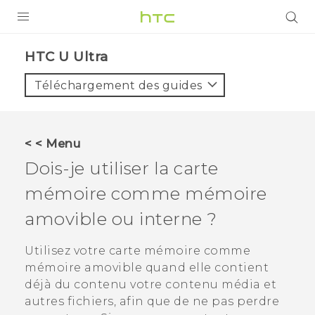
PRODUITS
HTC U Ultra‎
VIVE
Téléchargement des guides
G REIGNS
SMARTPHONES
< < Menu
ACCESSOIRES
Dois-je utiliser la carte
VIVERSE
mémoire comme mémoire
amovible ou interne ?
ASSISTANCE
Appareils HTC & Accessoires
Utilisez votre carte mémoire comme
Connexion
mémoire amovible quand elle contient
déjà du contenu votre contenu média et
autres fichiers, afin que de ne pas perdre