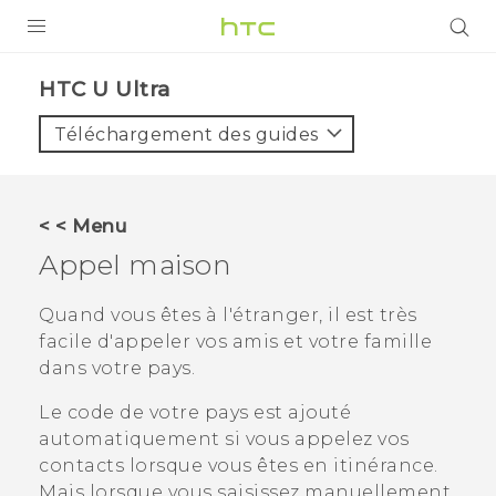
PRODUITS
HTC U Ultra‎
VIVE
Téléchargement des guides
G REIGNS
SMARTPHONES
< < Menu
ACCESSOIRES
Appel maison
VIVERSE
Quand vous êtes à l'étranger, il est très
facile d'appeler vos amis et votre famille
ASSISTANCE
dans votre pays.
Appareils HTC & Accessoires
Connexion
Le code de votre pays est ajouté
automatiquement si vous appelez vos
contacts lorsque vous êtes en itinérance.
Mais lorsque vous saisissez manuellement