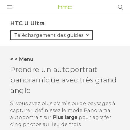
PRODUITS
HTC U Ultra‎
VIVE
Téléchargement des guides
G REIGNS
SMARTPHONES
< < Menu
ACCESSOIRES
Prendre un autoportrait
VIVERSE
panoramique avec très grand
angle
ASSISTANCE
Appareils HTC & Accessoires
Si vous avez plus d'amis ou de paysages à
Connexion
capturer, définissez le mode
Panorama
autoportrait
sur
Plus large
pour agrafer
cinq photos au lieu de trois.