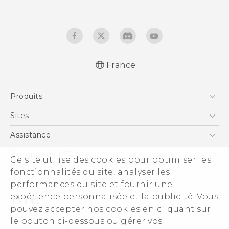
France
Française - Guide de démarrage rapide
Produits
Française - Mode d'emploi
Française - Guide de sécurité et de
Smartphones
Sites
réglementation
5G
HTC Vive
Assistance
English - Quick start guide
Vive
English - User manual
HTC Dev
Assistance
À propos de HTC
Ce site utilise des cookies pour optimiser les
Accessoires
English - Safety and regulatory guide
HTC Pro
eCommerce Support
fonctionnalités du site, analyser les
ESG
performances du site et fournir une
Informations sur la société
expérience personnalisée et la publicité. Vous
Sécurité du produit
pouvez accepter nos cookies en cliquant sur
Politique de confidentialité
le bouton ci-dessous ou gérer vos