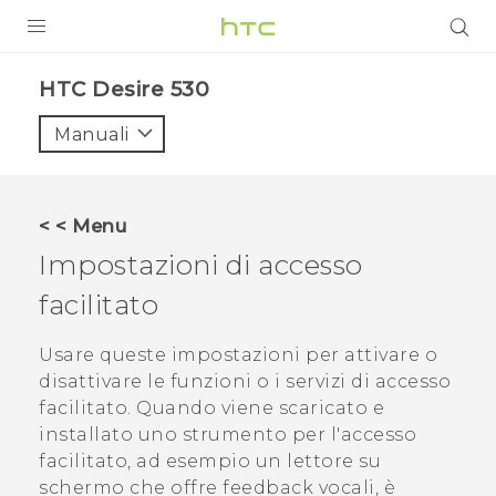
PRODOTTI
HTC Desire 530‎
VIVE
Manuali
G REIGNS
SMARTPHONE
< < Menu
ACCESSORI
Impostazioni di accesso
VIVERSE
facilitato
ASSISTENZA
Usare queste impostazioni per attivare o
disattivare le funzioni o i servizi di accesso
Accessori e dispositivi HTC
Accesso
facilitato. Quando viene scaricato e
installato uno strumento per l'accesso
facilitato, ad esempio un lettore su
schermo che offre feedback vocali, è