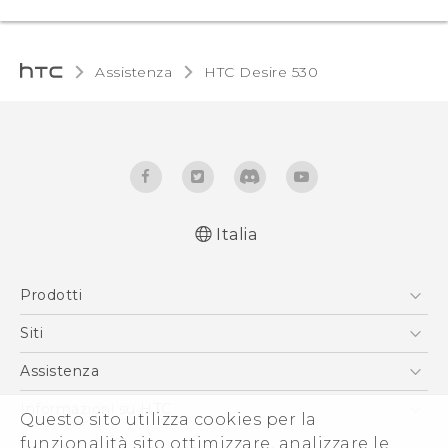
Assistenza
HTC Desire 530‎
Italia
Italiano - Guida alle funzioni principali
Prodotti
Italiano - Manuale utente
English - Quick start guide
Smartphone
Siti
English - User manual
5G
HTC VIVE
Assistenza
Vive
HTC Dev
Assistenza
Informazioni su HTC
Questo sito utilizza cookies per la
Accessori
Ecommerce Assistenza
ESG
funzionalità sito ottimizzare, analizzare le