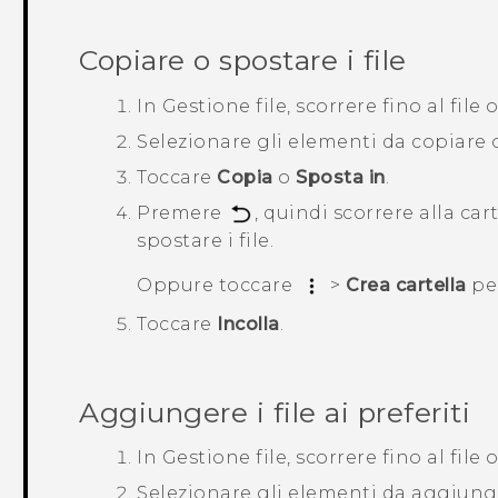
Copiare o spostare i file
In
Gestione file
, scorrere fino al file o
Selezionare gli elementi da copiare 
Toccare
Copia
o
Sposta in
.
Premere
, quindi scorrere alla car
spostare i file.
Oppure toccare
>
Crea cartella
per
Toccare
Incolla
.
Aggiungere i file ai preferiti
In
Gestione file
, scorrere fino al file o
Selezionare gli elementi da aggiunger