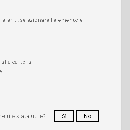
referiti
, selezionare l'elemento e
 alla cartella.
e.
 ti è stata utile?
Sì
No
Grazie!