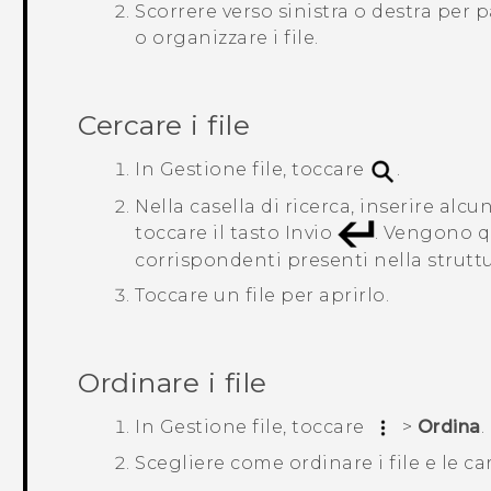
Scorrere verso sinistra o destra per 
o organizzare i file.
Cercare i file
In
Gestione file
, toccare
.
Nella casella di ricerca, inserire alcu
toccare il tasto Invio
.
Vengono qui
corrispondenti presenti nella struttu
Toccare un file per aprirlo.
Ordinare i file
In
Gestione file
, toccare
>
Ordina
.
Scegliere come ordinare i file e le car