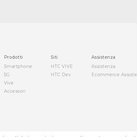
Italiano - Guida alle funzioni principali
Italiano - Manuale utente
English - Quick start guide
English - User manual
Prodotti
Siti
Assistenza
Smartphone
HTC VIVE
Assistenza
5G
HTC Dev
Ecommerce Assist
Vive
Accessori