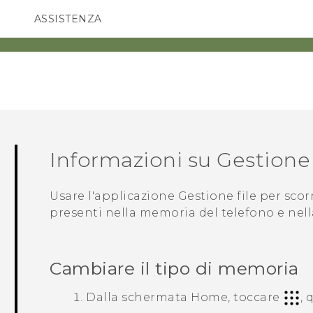
ASSISTENZA
Accessori e dispositivi HTC
SMARTPHONE
ACCESSORI
Informazioni su
Gestione 
Usare l'applicazione
Gestione file
per scorr
presenti nella memoria del telefono e nel
Cambiare il tipo di memoria
Dalla schermata
Home
, toccare
, 