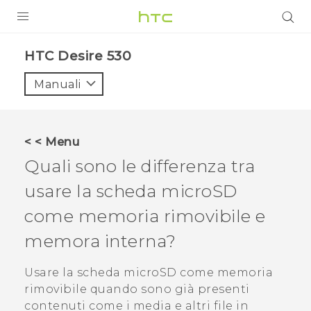
PRODOTTI
HTC Desire 530‎
VIVE
Manuali
G REIGNS
SMARTPHONE
< < Menu
ACCESSORI
Quali sono le differenza tra
VIVERSE
usare la scheda
microSD
come memoria rimovibile e
ASSISTENZA
memora interna?
Accessori e dispositivi HTC
Accesso
Usare la scheda
microSD
come memoria
rimovibile quando sono già presenti
contenuti come i media e altri file in