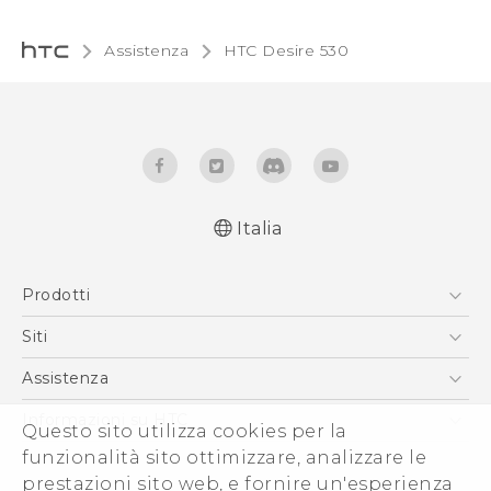
Assistenza
HTC Desire 530‎
Italia
Italiano - Guida alle funzioni principali
Prodotti
Italiano - Manuale utente
English - Quick start guide
Smartphone
Siti
English - User manual
5G
HTC VIVE
Assistenza
Vive
HTC Dev
Assistenza
Informazioni su HTC
Questo sito utilizza cookies per la
Accessori
Ecommerce Assistenza
funzionalità sito ottimizzare, analizzare le
ESG
prestazioni sito web, e fornire un'esperienza